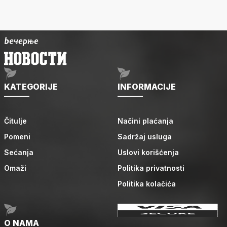
KATEGORIJE
INFORMACIJE
Čitulje
Načini plaćanja
Pomeni
Sadržaj usluga
Sećanja
Uslovi korišćenja
Omaži
Politika privatnosti
Politika kolačića
O NAMA