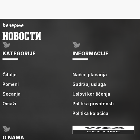
KATEGORIJE
INFORMACIJE
Čitulje
Načini plaćanja
Pomeni
Sadržaj usluga
Sećanja
Uslovi korišćenja
Omaži
Politika privatnosti
Politika kolačića
O NAMA