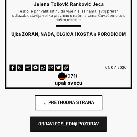
Jelena Tošović Ranković Jeca
Teško je prihvatiti istinu da više nisi sa nama. Tvoj prerani
odlazak ostavlja veliku prazninu u našim srcima. Čuvaćemo te u
našim mislima.
Ujka ZORAN, NADA, OLGICA i KOSTA s PORODICOM
01. 07. 2026.
(271)
upali sveću
← PRETHODNA STRANA
OBJAVI POSLEDNjI POZDRAV